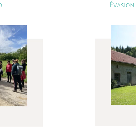
d
Évasion 