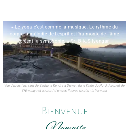
« Le yoga c’est comme la musique. Le rythme du
corps, la mélodie de l’esprit et l’harmonie de l’âme
Sri B.K.S Iyengar
créent la symphonie. »
Vue depuis l’ashram de Sadhana Kendra à Dumet, dans l’Inde du Nord. Au pied de
l’Himalaya et au bord d’un des fleuves sacrés : la Yamuna
Bienvenue
Namaste