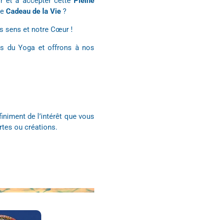
ir et à accepter cette
Pleine
ce
Cadeau de la Vie
?
os sens et notre Cœur !
ts du Yoga et offrons à nos
finiment de l’intérêt que vous
rtes ou créations.