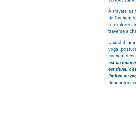
surtout sur la
À travers sa
du Cachemire,
à explorer 
traverse à ch
Quand il lui 
yoga postur
cachemirienne
est un moment
est rituel, c’
limitée au re
Rencontre ave