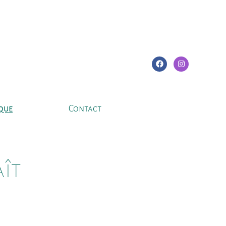
que
Contact
aît