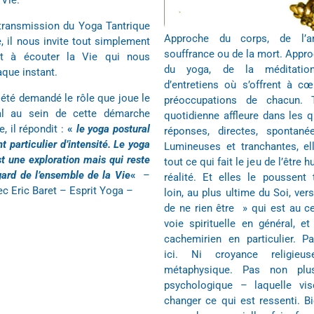
 Vie.
 transmission du Yoga Tantrique
Approche du corps, de l’a
 il nous invite tout simplement
souffrance ou de la mort. Approc
et à écouter la Vie qui nous
du yoga, de la méditatio
aque instant.
d’entretiens où s’offrent à cœ
a été demandé le rôle que joue le
préoccupations de chacun. 
al au sein de cette démarche
quotidienne affleure dans les 
, il répondit :
«
le yoga postural
réponses, directes, spontanée
 particulier d’intensité. Le yoga
Lumineuses et tranchantes, el
est une exploration mais qui reste
tout ce qui fait le jeu de l’être
gard de l’ensemble de la Vie
«
–
réalité. Et elles le poussent 
c Eric Baret – Esprit Yoga –
loin, au plus ultime du Soi, ver
de ne rien être » qui est au c
voie spirituelle en général, e
cachemirien en particulier. Pa
ici. Ni croyance religieu
métaphysique. Pas non plu
psychologique – laquelle vis
changer ce qui est ressenti. B