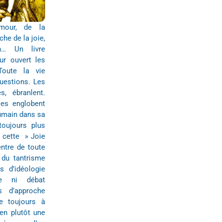
mour, de la
he de la joie,
n… Un livre
ur ouvert les
Toute la vie
questions. Les
s, ébranlent.
les englobent
 humain dans sa
toujours plus
s cette » Joie
entre de toute
t du tantrisme
s d’idéologie
se ni débat
s d’approche
e toujours à
ien plutôt une