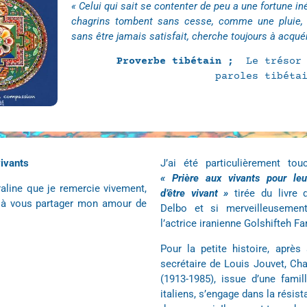
« Celui qui sait se contenter de peu a une fortune i
chagrins tombent sans cesse, comme une pluie, s
sans être jamais satisfait, cherche toujours à acquér
Proverbe tibétain ;
Le trésor
paroles tibéta
vivants
J’ai été particulièrement tou
« Prière aux vivants pour leu
aline que je remercie vivement,
d’être vivant »
tirée du livre 
e à vous partager mon amour de
Delbo et si merveilleusemen
l’actrice iranienne Golshifteh Fa
Pour la petite histoire, après 
secrétaire de Louis Jouvet, Cha
(1913-1985), issue d’une famil
italiens, s’engage dans la résis