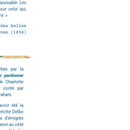
népuisable. Les
ur celui qui,
ir. «
 des belles
ines (1858)
chée par la
r pardonner
de Charlotte
t conté par
rahani.
avoir été la
rlotte Delbo
le d’émigrés
tance au côté