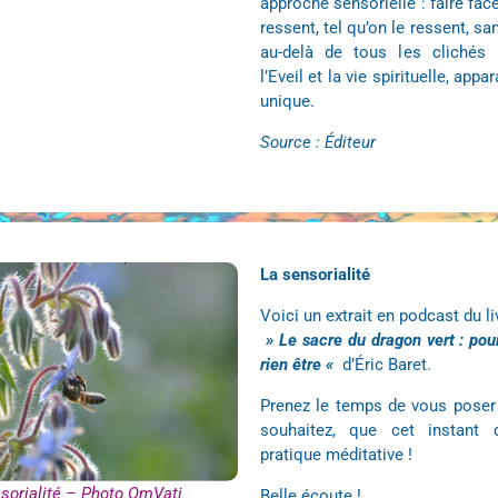
approche sensorielle : faire fac
ressent, tel qu’on le ressent, san
au-delà de tous les clichés 
l’Eveil et la vie spirituelle, appa
unique.
Source : Éditeur
La sensorialité
Voici un extrait en podcast du l
» Le sacre du dragon vert : pour
rien être «
d’Éric Baret.
Prenez le temps de vous poser 
souhaitez, que cet instant 
pratique méditative !
sorialité – Photo OmVati
Belle écoute !