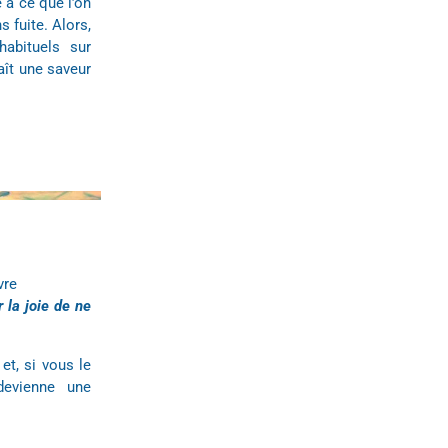
e à ce que l’on
s fuite. Alors,
habituels sur
raît une saveur
ivre
 la joie de ne
et, si vous le
devienne une