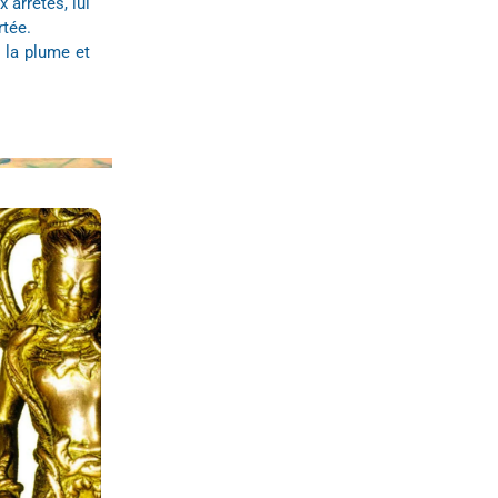
 arrêtés, lui
rtée.
a la plume et