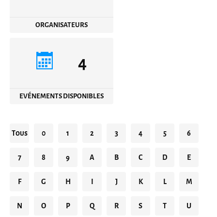
ORGANISATEURS
4
EVÉNEMENTS DISPONIBLES
Tous
0
1
2
3
4
5
6
7
8
9
A
B
C
D
E
F
G
H
I
J
K
L
M
N
O
P
Q
R
S
T
U