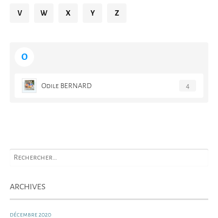
V
W
X
Y
Z
O
Odile BERNARD
4
ARCHIVES
décembre 2020